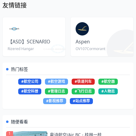
友情链接
【ASD】SCENARIO
Aspen
Rizered Hangar
OV107Cormorant
热门标签
#航空公司
#航空游戏
#铁道列车
#航空器
#航空科普
#管理日志
#飞行日志
#人物志
#影视推荐
#站点推荐
随便看看
1
卑诗航空/Air BC - 桂林一枝